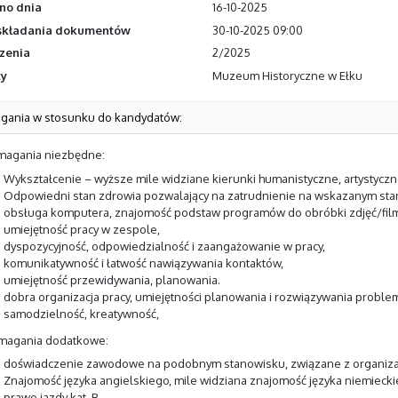
no dnia
16-10-2025
składania dokumentów
30-10-2025 09:00
szenia
2/2025
cy
Muzeum Historyczne w Ełku
ania w stosunku do kandydatów:
magania niezbędne:
Wykształcenie – wyższe mile widziane kierunki humanistyczne, artystyczn
Odpowiedni stan zdrowia pozwalający na zatrudnienie na wskazanym sta
obsługa komputera, znajomość podstaw programów do obróbki zdjęć/fi
umiejętność pracy w zespole,
dyspozycyjność, odpowiedzialność i zaangażowanie w pracy,
komunikatywność i łatwość nawiązywania kontaktów,
umiejętność przewidywania, planowania.
dobra organizacja pracy, umiejętności planowania i rozwiązywania proble
samodzielność, kreatywność,
magania dodatkowe:
doświadczenie zawodowe na podobnym stanowisku, związane z organizac
Znajomość języka angielskiego, mile widziana znajomość języka niemieck
prawo jazdy kat. B,