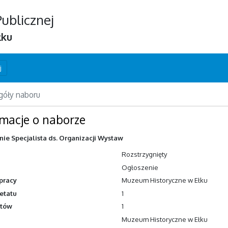
Publicznej
łku
j
góły naboru
rmacje o naborze
ie Specjalista ds. Organizacji Wystaw
Rozstrzygnięty
Ogłoszenie
pracy
Muzeum Historyczne w Ełku
etatu
1
atów
1
Muzeum Historyczne w Ełku