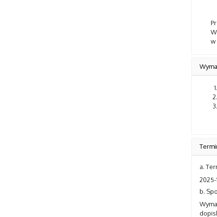
Pr
W
w 
Wyma
Termi
a. Te
2025-
b. Sp
Wymag
dopi