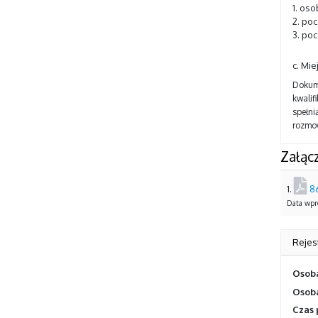
1. os
2. poc
3. po
c. Mie
Dokum
kwalif
spełn
rozmow
Załącz
1.
8
Data wpro
Rejes
Osoba
Osoba
Czas 