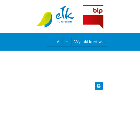
-
A
+
Wysoki kontrast