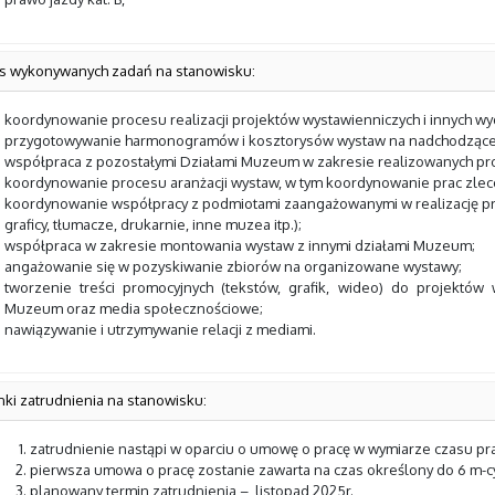
s wykonywanych zadań na stanowisku:
koordynowanie procesu realizacji projektów wystawienniczych i innych wy
przygotowywanie harmonogramów i kosztorysów wystaw na nadchodzące 
współpraca z pozostałymi Działami Muzeum w zakresie realizowanych pro
koordynowanie procesu aranżacji wystaw, w tym koordynowanie prac zl
koordynowanie współpracy z podmiotami zaangażowanymi w realizację pro
graficy, tłumacze, drukarnie, inne muzea itp.);
współpraca w zakresie montowania wystaw z innymi działami Muzeum;
angażowanie się w pozyskiwanie zbiorów na organizowane wystawy;
tworzenie treści promocyjnych (tekstów, grafik, wideo) do projektów
Muzeum oraz media społecznościowe;
nawiązywanie i utrzymywanie relacji z mediami.
ki zatrudnienia na stanowisku:
zatrudnienie nastąpi w oparciu o umowę o pracę w wymiarze czasu prac
pierwsza umowa o pracę zostanie zawarta na czas określony do 6 m-cy
planowany termin zatrudnienia – listopad 2025r.,