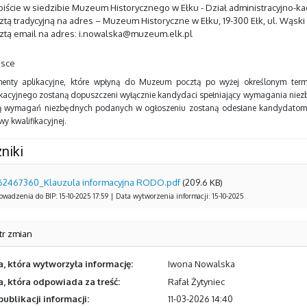
obiście w siedzibie Muzeum Historycznego w Ełku - Dział administracyjno-ka
ztą tradycyjną na adres – Muzeum Historyczne w Ełku, 19-300 Ełk, ul. Wąski T
cztą email na adres: i.nowalska@muzeum.elk.pl
jsce
enty aplikacyjne, które wpłyną do Muzeum pocztą po wyżej określonym term
ikacyjnego zostaną dopuszczeni wyłącznie kandydaci spełniający wymagania niezbę
ią wymagań niezbędnych podanych w ogłoszeniu zostaną odesłane kandydatom. 
y kwalifikacyjnej.
niki
62467360_Klauzula informacyjna RODO.pdf
(209.6 KB)
wadzenia do BIP: 15-10-2025 17:59 | Data wytworzenia informacji: 15-10-2025
tr zmian
, która wytworzyła informację:
Iwona Nowalska
, która odpowiada za treść:
Rafał Żytyniec
publikacji informacji:
11-03-2026 14:40