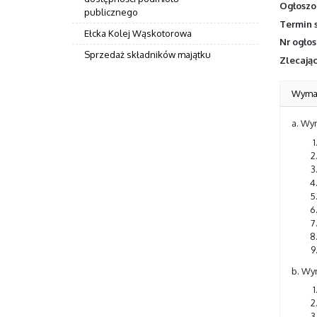
Ogłoszo
publicznego
Termin 
Ełcka Kolej Wąskotorowa
Nr ogło
Sprzedaż składników majątku
Zlecają
Wymag
a. Wy
b. Wy