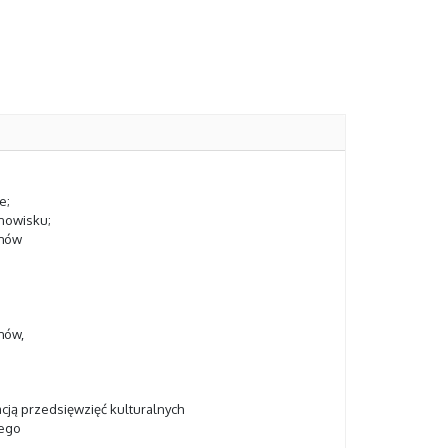
e;
nowisku;
lmów
mów,
ją przedsięwzięć kulturalnych
iego