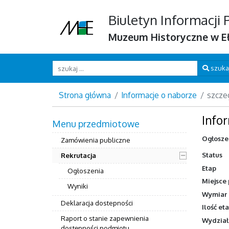
Biuletyn Informacji 
Muzeum Historyczne w E
Wpisz szukaną frazę
szuka
Strona główna
Informacje o naborze
szcze
Info
Menu przedmiotowe
Ogłoszen
Zamówienia publiczne
Status
Rekrutacja
Etap
Ogłoszenia
Miejsce 
Wyniki
Wymiar 
Deklaracja dostepności
Ilość et
Raport o stanie zapewnienia
Wydział
dostępności podmiotu